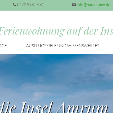
0172 9961707
info@haus-ruser.de
Ferienwohnung auf der Ins
AGE
AUSFLUGSZIELE UND WISSENSWERTES
 die Insel Amrum