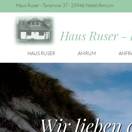
Haus Ruser - Tanenwai 37 -
25946 Nebel/Amrum
Haus Ruser
- 
Navigation
HAUS RUSER
AMRUM
ANFR
überspringen
Wir lieben